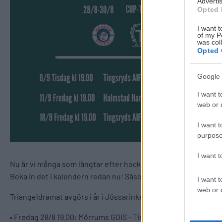
Advertis
Opted 
I want t
of my P
was col
Opted 
Google 
I want t
web or d
I want t
purpose
I want 
Nu är vi många som längtar efter hockeysäsongen. A-lagets f
Boka in det i kalendern redan nu! Säsongsbiljetterna kommer
I want t
web or d
Triangeldramat avgörs i år i Jössarinken, Mörrum.
• Fredag 28/8 19.00: Mörrums GOIS - Tingsryds AIF