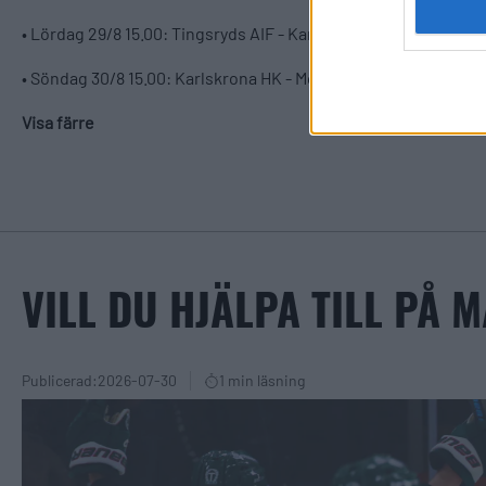
• Lördag 29/8 15.00: Tingsryds AIF - Karlskrona HK
• Söndag 30/8 15.00: Karlskrona HK - Mörrums GOIS
Visa färre
VILL DU HJÄLPA TILL PÅ 
Publicerad:
2026-07-30
1 min läsning