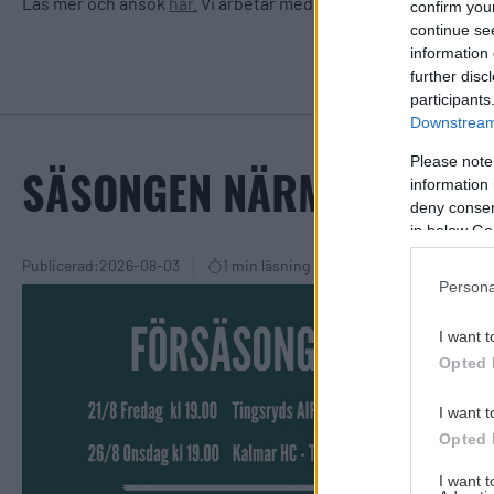
Läs mer och ansök
här.
Vi arbetar med löpande urval, så vänta
confirm you
continue se
information 
further disc
participants
Downstream 
Please note
SÄSONGEN NÄRMAR SIG!
information 
deny consent
in below Go
Publicerad:
2026-08-03
1 min läsning
Persona
I want t
Opted 
I want t
Opted 
I want 