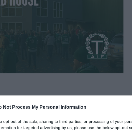
ouse – en unik möjlighet att bli en del av en helt ny arena
hansen att vara med och forma en modern, innovativ och unik
o Not Process My Personal Information
år i centrum. Är du redo att sätta din prägel på något helt
to opt-out of the sale, sharing to third parties, or processing of your per
formation for targeted advertising by us, please use the below opt-out s