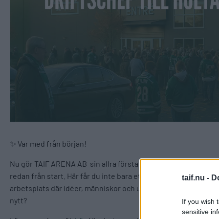
✨ Var med från början!
Nu gör TAIF ARENA AB sin allra första rekrytering till Holtab H
redan från start. Här får du inte bara ett nytt jobb. Du får c
taif.nu -
D
arbetsplats där idéer, människor och utveckling av Tingsryd st
nytt?
If you wish 
sensitive in