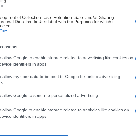
ing.
In
o opt-out of Collection, Use, Retention, Sale, and/or Sharing
ersonal Data that Is Unrelated with the Purposes for which it
lected.
Out
consents
o allow Google to enable storage related to advertising like cookies on
evice identifiers in apps.
o allow my user data to be sent to Google for online advertising
s.
to allow Google to send me personalized advertising.
örsta försäsongsmatch spelas den 21 augusti i Dackehallen.
 att skickas ut under augusti månad.
o allow Google to enable storage related to analytics like cookies on
evice identifiers in apps.