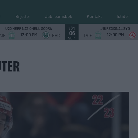
0
Biljetter
Jubileumsbok
Kontakt
Istider
SÖN
U20 HERR NATIONELL SÖDRA
J18 REGIONAL SYD
06
12:00 PM
12:00 PM
AIF
FHC
TAIF
SEP.
UTER