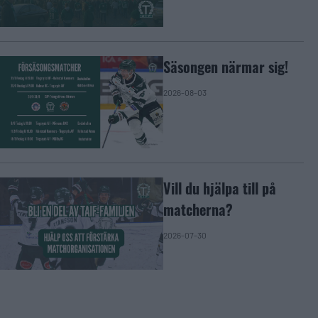
Säsongen närmar sig!
2026-08-03
Vill du hjälpa till på
matcherna?
2026-07-30