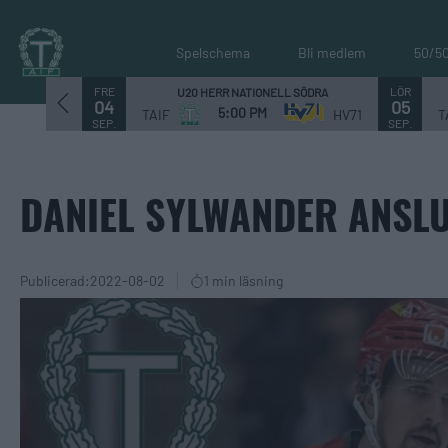
Spelschema
Bli medlem
50/5
FRE
LÖR
U20 HERR NATIONELL SÖDRA
04
05
5:00 PM
TAIF
HV71
T
SEP.
SEP.
DANIEL SYLWANDER ANSL
Publicerad:
2022-08-02
1 min läsning