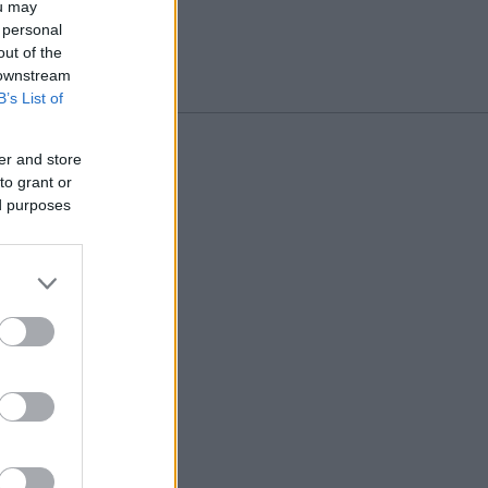
ou may
 personal
out of the
 downstream
B’s List of
er and store
to grant or
ed purposes