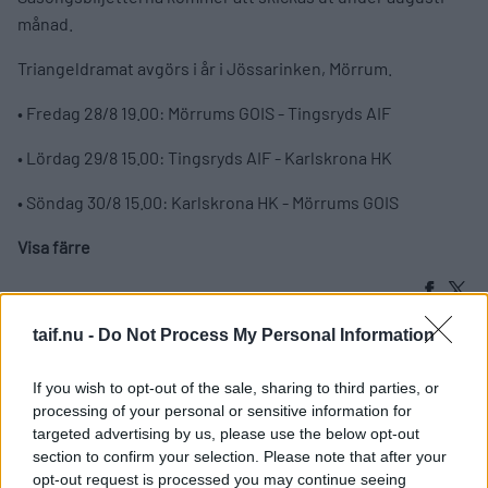
månad.
Triangeldramat avgörs i år i Jössarinken, Mörrum.
• Fredag 28/8 19.00: Mörrums GOIS - Tingsryds AIF
• Lördag 29/8 15.00: Tingsryds AIF - Karlskrona HK
• Söndag 30/8 15.00: Karlskrona HK - Mörrums GOIS
Visa färre
taif.nu -
Do Not Process My Personal Information
If you wish to opt-out of the sale, sharing to third parties, or
VILL DU HJÄLPA TILL PÅ MATCHERNA?
processing of your personal or sensitive information for
targeted advertising by us, please use the below opt-out
Publicerad:
2026-07-30
1 min läsning
section to confirm your selection. Please note that after your
opt-out request is processed you may continue seeing