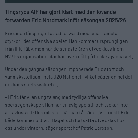
Tingsryds AIF har gjort klart med den lovande
forwarden Eric Nordmark inför säsongen 2025/26
Eric är en lång, rightfattad forward med sina främsta
styrkor i det offensiva spelet. Han kommer ursprungligen
från IFK Täby, men har de senaste åren utvecklats inom
HV71:s organisation, där han även gått på hockeygymnasiet.
Under den gångna säsongen imponerade Eric stort och
vann skytteligan i hela J20 Nationell, vilket säger en hel del
om hans spetskvaliteter.
– I Eric får vi en ung talang med tydliga offensiva
spetsegenskaper. Han har en avig spelstil och tvekar inte
att avlossa riktiga missiler när han får läget. Vi tror att Eric
både kommer bidra till laget och fortsätta utvecklas hos
oss under vintern, säger sportchef Patric Larsson.