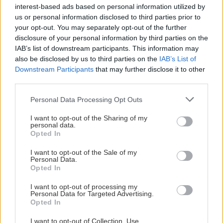
interest-based ads based on personal information utilized by
us or personal information disclosed to third parties prior to
your opt-out. You may separately opt-out of the further
disclosure of your personal information by third parties on the
IAB’s list of downstream participants. This information may
also be disclosed by us to third parties on the
IAB’s List of
Downstream Participants
that may further disclose it to other
third parties.
Please note that this website/app uses one or more Google
Personal Data Processing Opt Outs
services and may gather and store information including but
not limited to your visit or usage behaviour. You may click to
I want to opt-out of the Sharing of my
personal data.
grant or deny consent to Google and its third-party tags to
Opted In
use your data for below specified purposes in below Google
Hockeysäsongen närmar sig och planeringen inför
consent section.
kommande matcher är i full gång. Våra ideella krafter är
I want to opt-out of the Sale of my
Personal Data.
jätteviktiga, det är de som är med och skapar bra
Opted In
arrangemang och härliga upplevelser för spelare, publik
I want to opt-out of processing my
och partners.
Personal Data for Targeted Advertising.
Opted In
Vi behöver fler som hjälper till med matcharrangemangen.
I want to opt-out of Collection, Use,