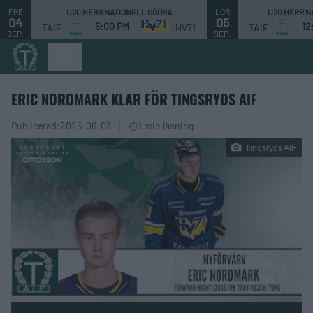
FRE
LÖR
U20 HERR NATIONELL SÖDRA
U20 HERR N
04
05
5:00 PM
12
TAIF
HV71
TAIF
SEP.
SEP.
ERIC NORDMARK KLAR FÖR TINGSRYDS AIF
Publicerad:
2025-06-03
1 min läsning
Tingsryds AIF