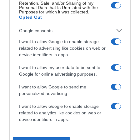
Oavsett om du vill vara publikvärd, arbeta i entrén, vara en
Retention, Sale, and/or Sharing of my
del av produktionsteamet eller något helt annat så är du
Personal Data that Is Unrelated with the
Purposes for which it was collected.
viktig för oss i föreningen. Är du intresserad av att hjälpa till
Opted Out
kan du kontakta Johan Gustafsson på 070-622 89 73 eller
Google consents
via mejl på
johan.gustafsson@taif.nu
.
I want to allow Google to enable storage
Foto: Sofie Alexandra Kitterød
related to advertising like cookies on web or
device identifiers in apps.
I want to allow my user data to be sent to
Google for online advertising purposes.
LÄS NÄSTA
I want to allow Google to send me
personalized advertising.
Dr
til
I want to allow Google to enable storage
related to analytics like cookies on web or
Ho
device identifiers in apps.
Ho
202