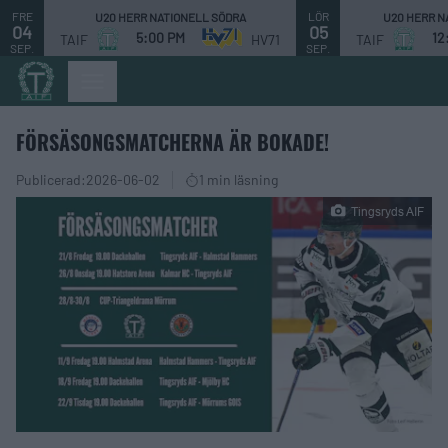
FRE
LÖR
U20 HERR NATIONELL SÖDRA
U20 HERR N
04
05
5:00 PM
12
TAIF
HV71
TAIF
SEP.
SEP.
FÖRSÄSONGSMATCHERNA ÄR BOKADE!
Publicerad:
2026-06-02
1 min läsning
Tingsryds AIF