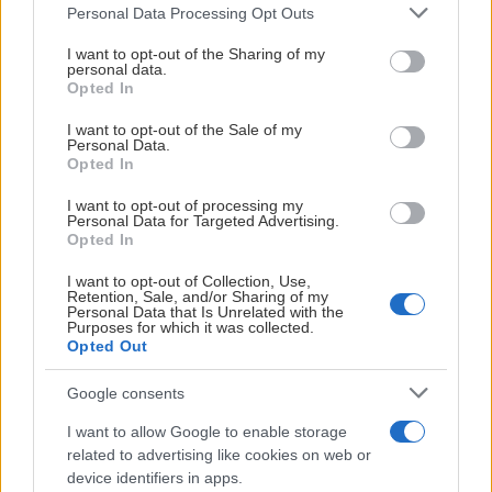
Please note that this website/app uses one or more Google
Personal Data Processing Opt Outs
har förlängt sitt avtal med Tingsryds AIF!
services and may gather and store information including but
not limited to your visit or usage behaviour. You may click to
I want to opt-out of the Sharing of my
Den 22-årige forwarden går därmed in på sin femte säsong i
personal data.
grant or deny consent to Google and its third-party tags to
Opted In
A-laget och fortsätter att vara en viktig del av lagbygget.
use your data for below specified purposes in below Google
consent section.
I want to opt-out of the Sale of my
Förra säsongen tog Isak ett stort ansvar över hela isen.
Personal Data.
Trots en tung defensiv roll stod han för 16 poäng på 38
Opted In
matcher, samtidigt som han bidrog med ett uppoffrande
I want to opt-out of processing my
och hårt arbete i varje byte.
Personal Data for Targeted Advertising.
Opted In
Isak är en seriös och ansvarstagande lagspelare som
I want to opt-out of Collection, Use,
hjälper laget både på och utanför isen på ett föredömligt
Retention, Sale, and/or Sharing of my
Personal Data that Is Unrelated with the
sätt. Med sin speed, sitt hårda jobb och sin inställning är
Purposes for which it was collected.
han en spelare som är jobbig att möta. Samtidigt besitter
Opted Out
han stor hockeyskicklighet, med fin speluppfattning och
Google consents
känsla med pucken – egenskaper som vi hoppas ska få ännu
större utrymme den kommande säsongen.
I want to allow Google to enable storage
related to advertising like cookies on web or
Vi ser fram emot att följa Isaks fortsatta utveckling och är
device identifiers in apps.