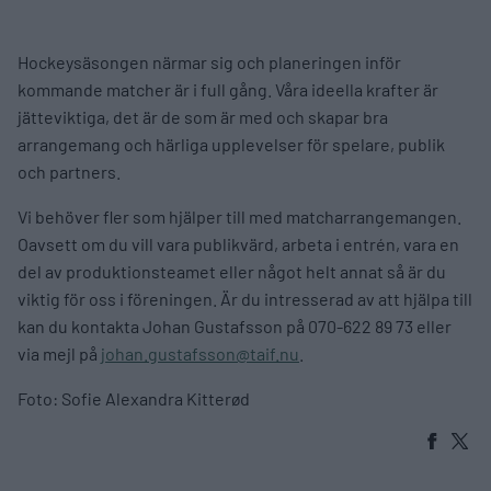
Hockeysäsongen närmar sig och planeringen inför
kommande matcher är i full gång. Våra ideella krafter är
jätteviktiga, det är de som är med och skapar bra
arrangemang och härliga upplevelser för spelare, publik
och partners.
Vi behöver fler som hjälper till med matcharrangemangen.
Oavsett om du vill vara publikvärd, arbeta i entrén, vara en
del av produktionsteamet eller något helt annat så är du
viktig för oss i föreningen. Är du intresserad av att hjälpa till
kan du kontakta Johan Gustafsson på 070-622 89 73 eller
via mejl på
johan.gustafsson@taif.nu
.
Foto: Sofie Alexandra Kitterød