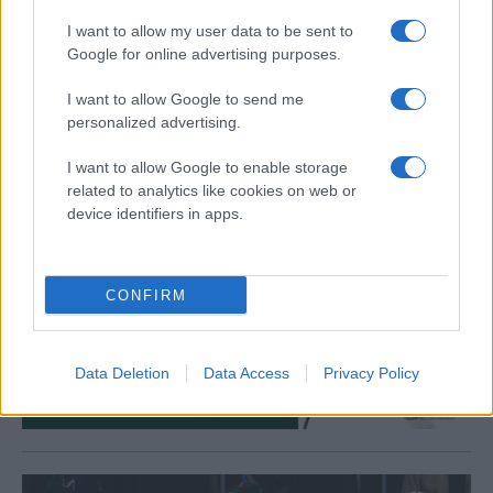
väldigt glada över att han fortsätter i TAIF-tröjan.
I want to allow my user data to be sent to
Google for online advertising purposes.
I want to allow Google to send me
LÄS NÄSTA
personalized advertising.
I want to allow Google to enable storage
related to analytics like cookies on web or
Sä
device identifiers in apps.
n
si
CONFIRM
202
08-
03
Data Deletion
Data Access
Privacy Policy